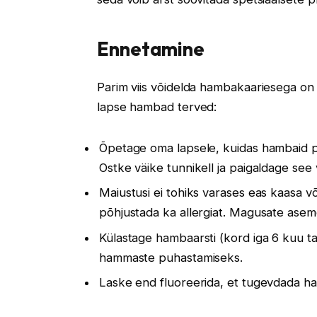
Ennetamine
Parim viis võidelda hambakaariesega on
lapse hambad terved:
Õpetage oma lapsele, kuidas hambaid pes
Ostke väike tunnikell ja paigaldage see 
Maiustusi ei tohiks varases eas kaasa võ
põhjustada ka allergiat. Magusate aseme
Külastage hambaarsti (kord iga 6 kuu ta
hammaste puhastamiseks.
Laske end fluoreerida, et tugevdada ha