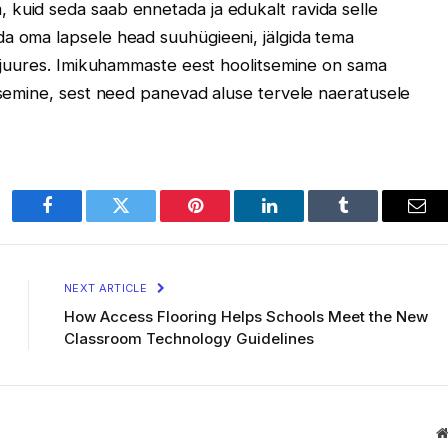
 kuid seda saab ennetada ja edukalt ravida selle
da oma lapsele head suuhügieeni, jälgida tema
ti juures. Imikuhammaste eest hoolitsemine on sama
itsemine, sest need panevad aluse tervele naeratusele
Facebook
Twitter
Pinterest
LinkedIn
Tumblr
Ema
NEXT ARTICLE
How Access Flooring Helps Schools Meet the New
Classroom Technology Guidelines