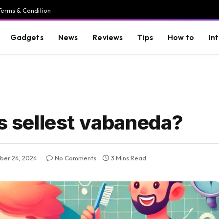
Terms & Condition
Gadgets
News
Reviews
Tips
How to
In
as sellest vabaneda?
er 24, 2024
No Comments
3 Mins Read