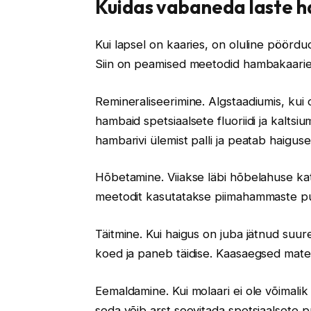
Kuidas vabaneda laste 
Kui lapsel on kaaries, on oluline pöördu
Siin on peamised meetodid hambakaarie
Remineraliseerimine. Algstaadiumis, kui
hambaid spetsiaalsete fluoriidi ja kalts
hambarivi ülemist palli ja peatab haigus
Hõbetamine. Viiakse läbi hõbelahuse kat
meetodit kasutatakse piimahammaste pu
Täitmine. Kui haigus on juba jätnud suu
koed ja paneb täidise. Kaasaegsed materja
Eemaldamine. Kui molaari ei ole võimalik
seda võib arst soovitada spetsiaalsete p