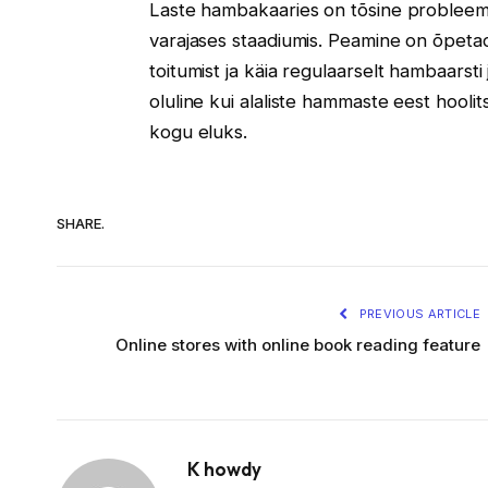
Laste hambakaaries on tõsine probleem,
varajases staadiumis. Peamine on õpeta
toitumist ja käia regulaarselt hambaars
oluline kui alaliste hammaste eest hool
kogu eluks.
SHARE.
PREVIOUS ARTICLE
Online stores with online book reading feature
K howdy